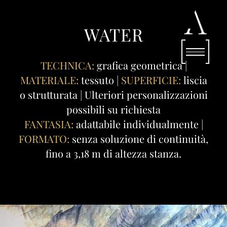
WATER
TECHNICA:
grafica geometrica |
MATERIALE:
tessuto |
SUPERFICIE:
liscia
o strutturata | Ulteriori personalizzazioni
possibili su richiesta
FANTASIA:
adattabile individualmente |
FORMATO:
senza soluzione di continuità,
fino a 3,18 m di altezza stanza.