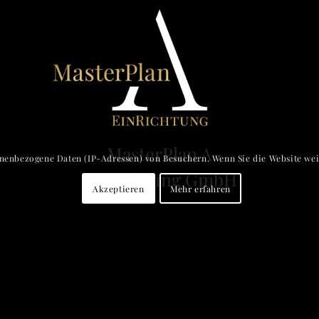
MasterPlan A
onenbezogene Daten (IP-Adressen) von Besuchern. Wenn Sie die Website weit
EinRichtung GmbH
Akzeptieren
Mehr erfahren
e 29/7
·
1190 Wien
·
T 43 1 367 3653-11
·
mm