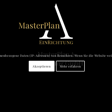
MasterPlan A
onenbezogene Daten (IP-Adressen) von Besuchern. Wenn Sie die Website weit
EinRichtung GmbH
Akzeptieren
Mehr erfahren
9
·
1180 Wien
·
T 43 676 52 58 303
·
mm@mas