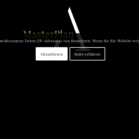
onenbezogene Daten (IP-Adressen) von Besuchern. Wenn Sie die Website weit
Akzeptieren
Mehr erfahren
MasterPlan A
EinRichtung GmbH
9
·
1180 Wien
·
T 43 676 52 58 303
·
mm@mas