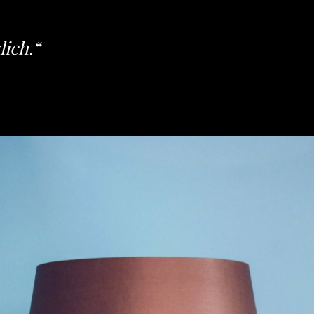
lich.“